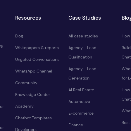
Resources
Case Studies
Blo
Blog
All case studies
How 
ng
Whitepapers & reports
Agency - Lead
Buil
Qualification
Chat
Ungated Conversations
Agency - Lead
What
WhatsApp Channel
Generation
for 
Community
AI Real Estate
How 
Knowledge Center
Chat
Automotive
Academy
er
What
E-commerce
Chatbot Templates
Best
Finance
er
Developers