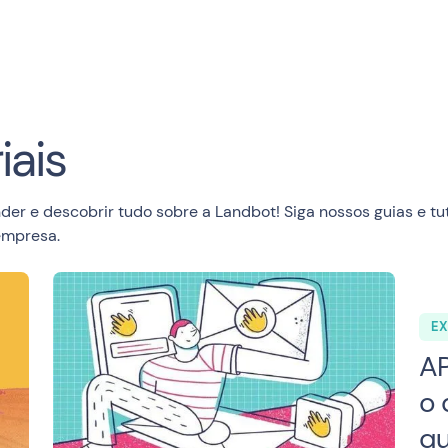
iais
r e descobrir tudo sobre a Landbot! Siga nossos guias e tut
 empresa.
EX
AP
o 
qu