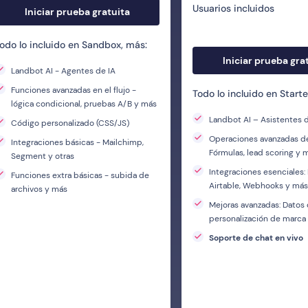
Usuarios incluidos
Iniciar prueba gratuita
odo lo incluido en Sandbox, más:
Iniciar prueba gra
Landbot AI - Agentes de IA
Funciones avanzadas en el flujo -
Todo lo incluido en Starte
lógica condicional, pruebas A/B y más
Landbot AI – Asistentes d
Código personalizado (CSS/JS)
Operaciones avanzadas de
Integraciones básicas - Mailchimp,
Fórmulas, lead scoring y 
Segment y otras
Integraciones esenciales
Funciones extra básicas - subida de
Airtable, Webhooks y más
archivos y más
Mejoras avanzadas: Datos
personalización de marca
Soporte de chat en vivo