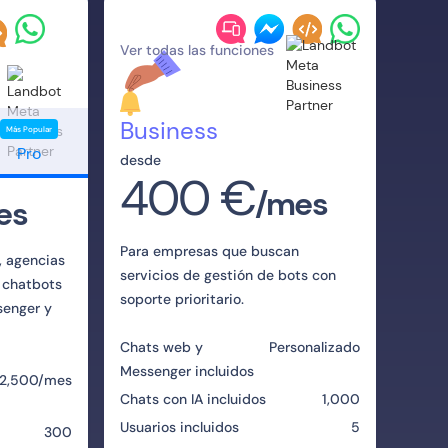
Ver todas las funciones
Business
Más Popular
Pro
desde
400 €
/mes
es
Para empresas que buscan
 agencias
servicios de gestión de bots con
 chatbots
soporte prioritario.
senger y
Chats web y
Personalizado
Messenger incluidos
2,500/mes
Chats con IA incluidos
1,000
Usuarios incluidos
5
300