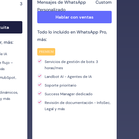
Mensajes de WhatsApp
Custom
3
Personalizado
Hablar con ventas
tuita
Todo lo incluido en WhatsApp Pro,
más:
r, más:
PREMIUM
e IA
Servicios de gestión de bots: 3
 flujo –
horas/mes
más
Landbot AI - Agentes de IA
: HubSpot,
Soporte prioritario
 dinámicos,
Success Manager dedicado
 y más
Revisión de documentación - InfoSec,
Legal y más