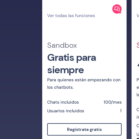
Ver todas las funciones
V
Sandbox
Gratis para
siempre
Para quienes están empezando con
P
los chatbots.
e
l
Chats incluidos
100/mes
C
Usuarios incluidos
1
i
C
Regístrate gratis
U