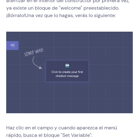
aterrizar en el interior del constructor por primera vez,
ya existe un bloque de "welcome" preestablecido.
¡Bórralo!Una vez que lo hagas, verás lo siguiente:
Haz clic en el campo y cuando aparezca el menú
rápido, busca el bloque "Set Variable":